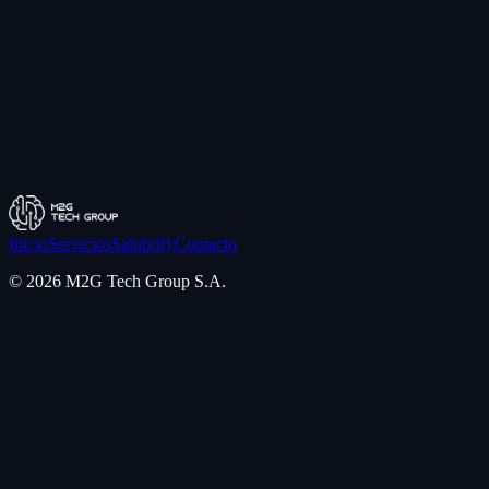
Teléfono
+54 291 642-7280
Ubicación
Bahía Blanca, Argentina
Inicio
Servicios
Salubrify
Contacto
©
2026
M2G Tech Group S.A.