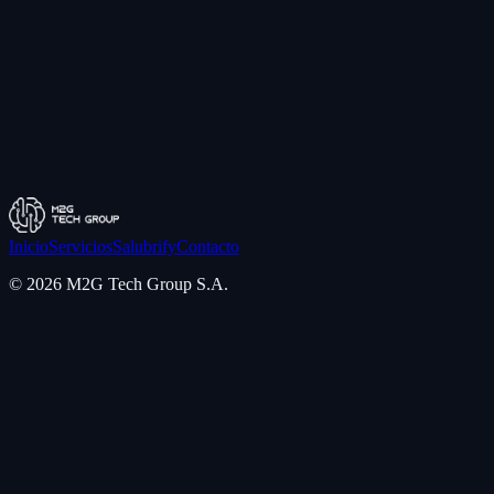
Teléfono
+54 291 642-7280
Ubicación
Bahía Blanca, Argentina
Inicio
Servicios
Salubrify
Contacto
©
2026
M2G Tech Group S.A.