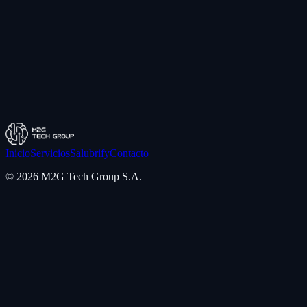
Teléfono
+54 291 642-7280
Ubicación
Bahía Blanca, Argentina
Inicio
Servicios
Salubrify
Contacto
©
2026
M2G Tech Group S.A.